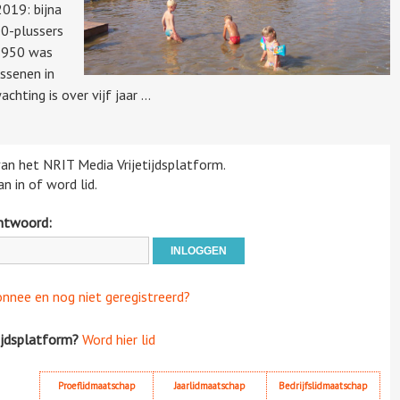
2019: bijna
50-plussers
 1950 was
ssenen in
hting is over vijf jaar ...
 van het NRIT Media Vrijetijdsplatform.
n in of word lid.
htwoord:
onnee en nog niet geregistreerd?
ijdsplatform?
Word hier lid
Proeflidmaatschap
Jaarlidmaatschap
Bedrijfslidmaatschap