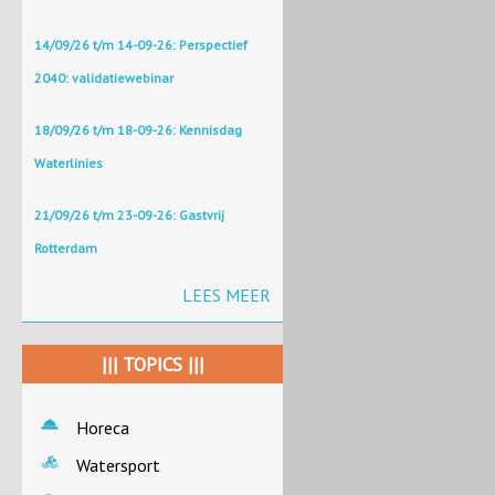
14/09/26 t/m 14-09-26: Perspectief
2040: validatiewebinar
18/09/26 t/m 18-09-26: Kennisdag
Waterlinies
21/09/26 t/m 23-09-26: Gastvrij
Rotterdam
LEES MEER
||| TOPICS |||
Horeca
Watersport