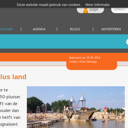
Deze website maakt gebruik van cookies.
Meer informatie
Login
NISBANK
AGENDA
BLOGS
ADVERTEREN
Geplaatst op: 15-09-2014
Auteur: Marc Gerlings
lus land
ee te
50-plusser.
ft van de
 ouder dan
e helft van
signaleert