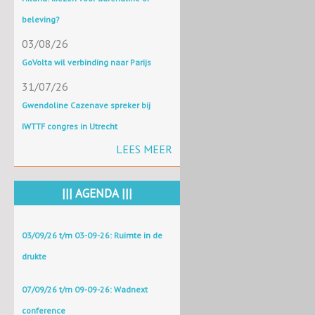
beleving?
03/08/26
GoVolta wil verbinding naar Parijs
31/07/26
Gwendoline Cazenave spreker bij
IWTTF congres in Utrecht
LEES MEER
||| AGENDA |||
03/09/26 t/m 03-09-26: Ruimte in de
drukte
07/09/26 t/m 09-09-26: Wadnext
conference