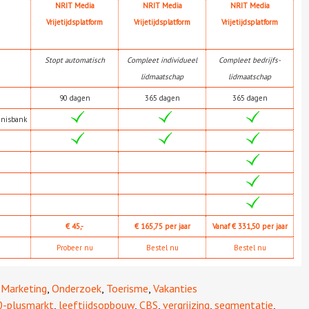
NRIT Media
NRIT Media
NRIT Media
Vrijetijdsplatform
Vrijetijdsplatform
Vrijetijdsplatform
Stopt automatisch
Compleet individueel
Compleet bedrijfs-
lidmaatschap
lidmaatschap
90 dagen
365 dagen
365 dagen
nnisbank
€ 45,-
€ 165,75 per jaar
Vanaf € 331,50 per jaar
Probeer nu
Bestel nu
Bestel nu
,
Marketing
,
Onderzoek
,
Toerisme
,
Vakanties
0-plusmarkt
,
leeftijdsopbouw
,
CBS
,
vergrijzing
,
segmentatie
,