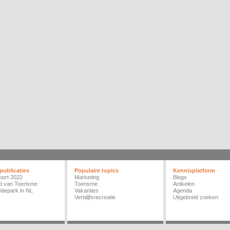
publicaties
Populaire topics
Kennisplatform
port 2022
Marketing
Blogs
d van Toerisme
Toerisme
Artikelen
tiepark in NL
Vakanties
Agenda
Verblijfsrecreatie
Uitgebreid zoeken