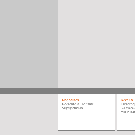
Magazines
Recente 
Recreatie & Toerisme
Trendrap
Vrijetijdstudies
De Werel
Het Vakan