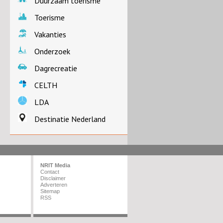
Duurzaam toerisme
Toerisme
Vakanties
Onderzoek
Dagrecreatie
CELTH
LDA
Destinatie Nederland
NRIT Media
Contact
Disclaimer
Adverteren
Sitemap
RSS