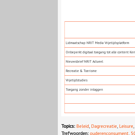
Lidmaatschap NRIT Media Vrijetijdsplatform
Onbeperkt digitaal toegang tot alle content Ke
Nieuwsbrief NRIT Actueel
Recreatie & Toerisme
Vrijetijdstudies
Toegang zonder inloggen
Topics:
Beleid
,
Dagrecreatie
,
Leisure
Trefwoorden:
ouderenconsument
,
5