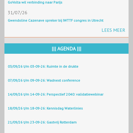
GoVolta wil verbinding naar Parijs
31/07/26
Gwendoline Cazenave spreker bij IWTTF congres in Utrecht
LEES MEER
||| AGENDA |||
03/09/26 t/m 03-09-26: Ruimte in de drukte
07/09/26 t/m 09-09-26: Wadnext conference
14/09/26 t/m 14-09-26: Perspectief 2040: validatiewebinar
18/09/26 t/m 18-09-26: Kennisdag Waterlinies
21/09/26 t/m 23-09-26: Gastvrij Rotterdam