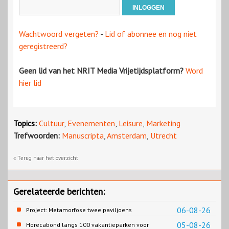
Wachtwoord vergeten?
-
Lid of abonnee en nog niet
geregistreerd?
Geen lid van het NRIT Media Vrijetijdsplatform?
Word
hier lid
Topics:
Cultuur
,
Evenementen
,
Leisure
,
Marketing
Trefwoorden:
Manuscripta
,
Amsterdam
,
Utrecht
« Terug naar het overzicht
Gerelateerde berichten:
06-08-26
Project: Metamorfose twee paviljoens
Biesbosch MuseumEiland
05-08-26
Horecabond langs 100 vakantieparken voor