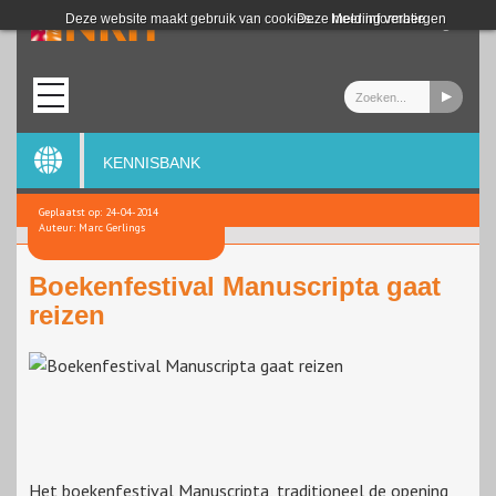
Login
Deze website maakt gebruik van cookies.
Deze melding verbergen
Meer informatie
KENNISBANK
Geplaatst op: 24-04-2014
Auteur: Marc Gerlings
Boekenfestival Manuscripta gaat
reizen
Het boekenfestival Manuscripta, traditioneel de opening