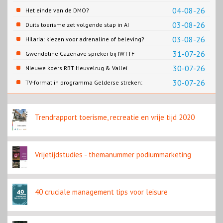
Cao-recreatie
04-08-26
Het einde van de DMO?
03-08-26
Duits toerisme zet volgende stap in AI
content
03-08-26
Hilaria: kiezen voor adrenaline of beleving?
31-07-26
Gwendoline Cazenave spreker bij IWTTF
congres in Utrecht
30-07-26
Nieuwe koers RBT Heuvelrug & Vallei
zichtbaar in eerste resultaten 2026
30-07-26
TV-format in programma Gelderse streken:
Rondje Gelderland
Trendrapport toerisme, recreatie en vrije tijd 2020
Vrijetijdstudies - themanummer podiummarketing
40 cruciale management tips voor leisure