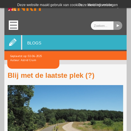
Login
Deze website maakt gebruik van cookies.
Deze melding verbergen
Meer informatie
BLOGS
Geplaatst op: 02-06-2025
Auteur: Astrid Crum
Blij met de laatste plek (?)