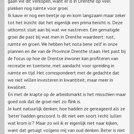
gaan we dit verkopen, want er is in Drenthe op veel
plekken nog ruimte voor groei.
Ik kauw er nog een beetje op en kom langzaam maar zeker
tot het inzicht dat het eigenlijk een prima bericht is. Deze
uitkomst sluit aan bij wat we nastreven. Een gematigde
groei die past bij wat men in Drenthe waardeert: rust,
ruimte en groen. We hebben het nota bene zelf in onze
plannen en die van de Provincie Drenthe staan. Het past bij
de focus op hoe de Drentse inwoner kan profiteren van
recreatie en toerisme, met aandacht voor spreiding in
ruimte en tijd. Het correspondeert met de gedachte dat
we niet willen investeren in kwantiteit, maar meer in
kwaliteit.
En met de krapte op de arbeidsmarkt is het misschien maar
goed ook dat de groei niet zo flink is.
Je kunt natuurlijk denken; hoe hadden ze gereageerd als ze
‘beter’ hadden gescoord. Is dit niet een soort ‘recht lullen
wat krom is’? Maar zo wil ik er eigenlijk niet naar kijken,
want dat getuigt volgens mij van oud denken. Beter is niet