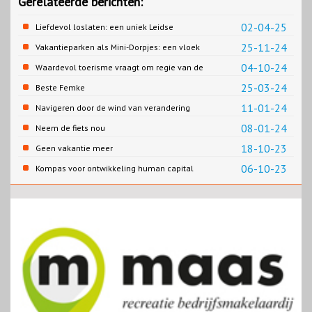
Gerelateerde berichten:
02-04-25
Liefdevol loslaten: een uniek Leidse
samenwerking
25-11-24
Vakantieparken als Mini-Dorpjes: een vloek
of een zegen?
04-10-24
Waardevol toerisme vraagt om regie van de
overheid
25-03-24
Beste Femke
11-01-24
Navigeren door de wind van verandering
08-01-24
Neem de fiets nou
18-10-23
Geen vakantie meer
06-10-23
Kompas voor ontwikkeling human capital