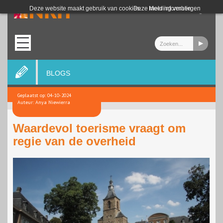
Login
Deze website maakt gebruik van cookies.
Deze melding verbergen
Meer informatie
BLOGS
Geplaatst op: 04-10-2024
Auteur: Anya Niewierra
Waardevol toerisme vraagt om
regie van de overheid