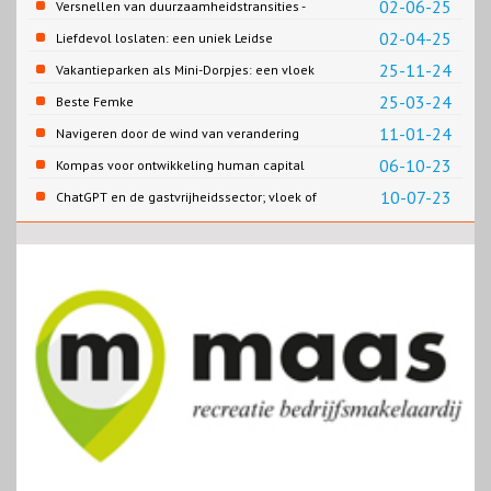
02-06-25
Versnellen van duurzaamheidstransities -
het SPRONG project
02-04-25
Liefdevol loslaten: een uniek Leidse
samenwerking
25-11-24
Vakantieparken als Mini-Dorpjes: een vloek
of een zegen?
25-03-24
Beste Femke
11-01-24
Navigeren door de wind van verandering
06-10-23
Kompas voor ontwikkeling human capital
10-07-23
ChatGPT en de gastvrijheidssector; vloek of
zegen?