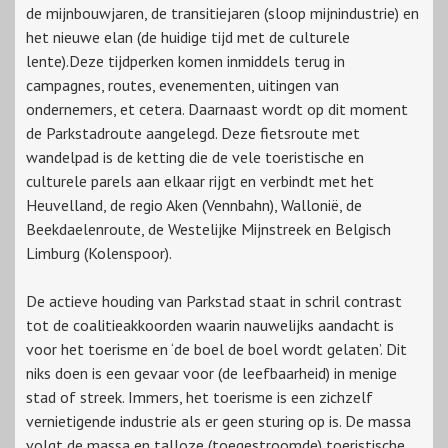
de mijnbouwjaren, de transitiejaren (sloop mijnindustrie) en
het nieuwe elan (de huidige tijd met de culturele
lente).Deze tijdperken komen inmiddels terug in
campagnes, routes, evenementen, uitingen van
ondernemers, et cetera. Daarnaast wordt op dit moment
de Parkstadroute aangelegd. Deze fietsroute met
wandelpad is de ketting die de vele toeristische en
culturele parels aan elkaar rijgt en verbindt met het
Heuvelland, de regio Aken (Vennbahn), Wallonië, de
Beekdaelenroute, de Westelijke Mijnstreek en Belgisch
Limburg (Kolenspoor).
De actieve houding van Parkstad staat in schril contrast
tot de coalitieakkoorden waarin nauwelijks aandacht is
voor het toerisme en ‘de boel de boel wordt gelaten’. Dit
niks doen is een gevaar voor (de leefbaarheid) in menige
stad of streek. Immers, het toerisme is een zichzelf
vernietigende industrie als er geen sturing op is. De massa
volgt de massa en talloze (toegestroomde) toeristische