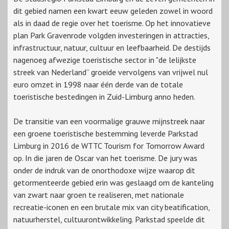
dit gebied namen een kwart eeuw geleden zowel in woord
als in daad de regie over het toerisme. Op het innovatieve
plan Park Gravenrode volgden investeringen in attracties,
infrastructuur, natuur, cultuur en leefbaarheid. De destijds
nagenoeg afwezige toeristische sector in "de lelijkste
streek van Nederland” groeide vervolgens van vrijwel nul
euro omzet in 1998 naar één derde van de totale
toeristische bestedingen in Zuid-Limburg anno heden.
De transitie van een voormalige grauwe mijnstreek naar
een groene toeristische bestemming leverde Parkstad
Limburg in 2016 de WTTC Tourism for Tomorrow Award
op. In die jaren de Oscar van het toerisme. De jury was
onder de indruk van de onorthodoxe wijze waarop dit
getormenteerde gebied erin was geslaagd om de kanteling
van zwart naar groen te realiseren, met nationale
recreatie-iconen en een brutale mix van city beatification,
natuurherstel, cultuurontwikkeling. Parkstad speelde dit