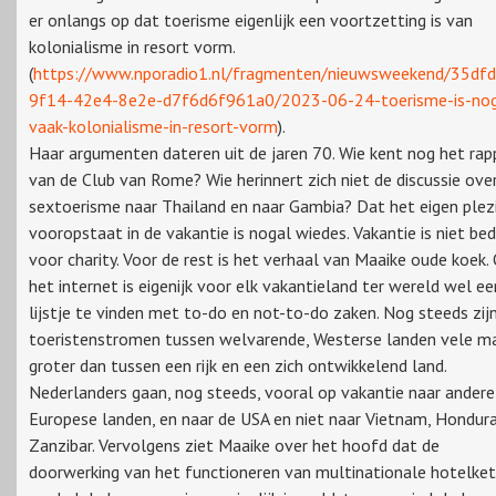
er onlangs op dat toerisme eigenlijk een voortzetting is van
kolonialisme in resort vorm.
(
https://www.nporadio1.nl/fragmenten/nieuwsweekend/35df
9f14-42e4-8e2e-d7f6d6f961a0/2023-06-24-toerisme-is-nog
vaak-kolonialisme-in-resort-vorm
).
Haar argumenten dateren uit de jaren 70. Wie kent nog het rap
van de Club van Rome? Wie herinnert zich niet de discussie ove
sextoerisme naar Thailand en naar Gambia? Dat het eigen plez
vooropstaat in de vakantie is nogal wiedes. Vakantie is niet be
voor charity. Voor de rest is het verhaal van Maaike oude koek.
het internet is eigenijk voor elk vakantieland ter wereld wel ee
lijstje te vinden met to-do en not-to-do zaken. Nog steeds zij
toeristenstromen tussen welvarende, Westerse landen vele m
groter dan tussen een rijk en een zich ontwikkelend land.
Nederlanders gaan, nog steeds, vooral op vakantie naar andere
Europese landen, en naar de USA en niet naar Vietnam, Hondur
Zanzibar. Vervolgens ziet Maaike over het hoofd dat de
doorwerking van het functioneren van multinationale hotelke