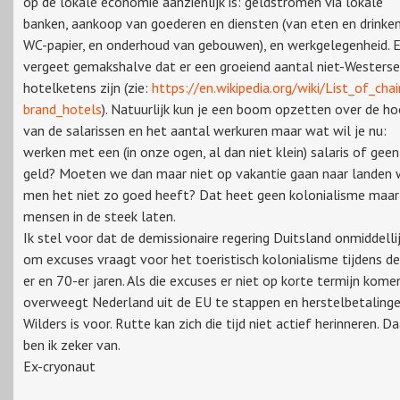
op de lokale economie aanzienlijk is: geldstromen via lokale
banken, aankoop van goederen en diensten (van eten en drinke
WC-papier, en onderhoud van gebouwen), en werkgelegenheid. 
vergeet gemakshalve dat er een groeiend aantal niet-Westerse
hotelketens zijn (zie:
https://en.wikipedia.org/wiki/List_of_cha
brand_hotels
). Natuurlijk kun je een boom opzetten over de h
van de salarissen en het aantal werkuren maar wat wil je nu:
werken met een (in onze ogen, al dan niet klein) salaris of geen
geld? Moeten we dan maar niet op vakantie gaan naar landen 
men het niet zo goed heeft? Dat heet geen kolonialisme maar
mensen in de steek laten.
Ik stel voor dat de demissionaire regering Duitsland onmiddelli
om excuses vraagt voor het toeristisch kolonialisme tijdens d
er en 70-er jaren. Als die excuses er niet op korte termijn kome
overweegt Nederland uit de EU te stappen en herstelbetalinge
Wilders is voor. Rutte kan zich die tijd niet actief herinneren. Da
ben ik zeker van.
Ex-cryonaut