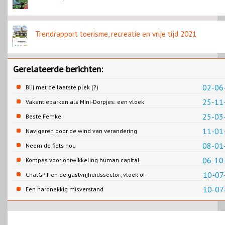
Trendrapport toerisme, recreatie en vrije tijd 2021
Gerelateerde berichten:
02-06
Blij met de laatste plek (?)
25-11
Vakantieparken als Mini-Dorpjes: een vloek
of een zegen?
25-03
Beste Femke
11-01
Navigeren door de wind van verandering
08-01
Neem de fiets nou
06-10
Kompas voor ontwikkeling human capital
10-07
ChatGPT en de gastvrijheidssector; vloek of
zegen?
10-07
Een hardnekkig misverstand