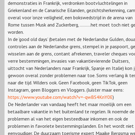
demonstraties in Frankrijk, verdronken bootvluchtelingen in
Griekenland en de Canarische Eilanden, gezichtsherkenning, cam
overal voor ‘onze veiligheid’, een bokswedstrijd in de arena van
Rome tussen Musk and Zuckerberg, ..…….het moet toch niet g
worden.
In de ‘good old days’ (betalen met de Nederlandse Gulden, dou
controles aan de Nederlandse grens, stempel in je paspoort, g
wisselen aan de grens, contant afrekenen, traveler cheques vo
verre bestemmingen, invasies van vakantievierende Duitsers,
uittocht van Nederlanders naar Frankrijk, Spanje en Italie) kon 
gewoon overal zonder problemen naar toe. Soms verlang ik te
naar die tijd. Wilders ook. Geen Facebook, geen TikTok, geen
Instagram, geen Bloggers en Vloggers. (luister maar eens:
https://www.youtube.com/watch?v=-qwBS4KnY0E
)
De Nederlander van vandaag heeft het maar moeilijk om een
betaalbare vakantie in het buitenland te regelen. Ik noemde de
problemen al van het eigen besteedbaar inkomen en ook de
problemen in favoriete bestemmingslanden. En het wordt niet
eenvoudiger. De duurzaam toerisme expert Maaike Bergsma w