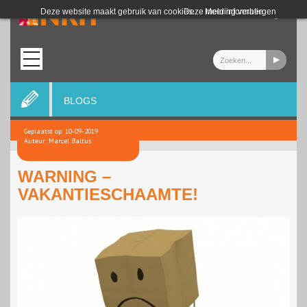
Login
Deze website maakt gebruik van cookies.
Deze melding verbergen
Meer informatie
BLOGS
Geplaatst op: 10-09-2019
Auteur: Marcel Baltus
WARNING –
VAKANTIESCHAAMTE!