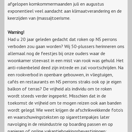
afgelopen komkommermaanden juli en augustus
exponentieel veel aandacht aan klimaatverandering en de
keerzijden van (massa)toerisme.
Warning!
Had u 20 jaar geleden gedacht dat roken op NS perrons
verboden zou gaan worden? Wij 50-plussers herinneren ons
allemaal nog de feestjes bij onze ouders waar de
woonkamer steevast in een mist van rook was gehuld. Het
anti-rokenbeleid deed zijn intrede en zal voortschrijden. Na
een rookverbod in openbare gebouwen, in vliegtuigen,
cafés en restaurants en NS perrons straks ook op je eigen
balkon of terras? De vrijheid als individu om te roken
wordt steeds verder ingeperkt. Misschien dat in de
toekomst de vrijheid om te mogen reizen ook aan banden
wordt gelegd. Wie weet krijgen de afschrikwekkende foto’s
en waarschuwingsteksten op sigarettenpakjes later
navolging in de reisindustrie op boarding passen en op
papieren of online vakantieboekingsbevestigingen: