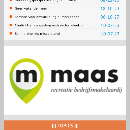
08-12-23
maken van duurzaam gedrag tijdens een
18-10-23
Geen vakantie meer
leuk dagje uit
06-10-23
Kompas voor ontwikkeling human capital
10-07-23
ChatGPT en de gastvrijheidssector; vloek of
zegen?
10-07-23
Een hardnekkig misverstand
||| TOPICS |||