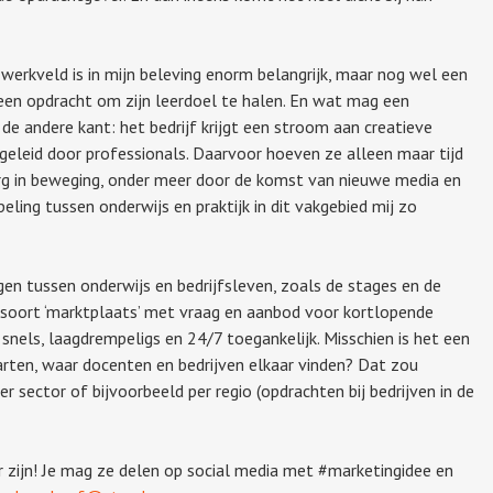
werkveld is in mijn beleving enorm belangrijk, maar nog wel een
een opdracht om zijn leerdoel te halen. En wat mag een
e andere kant: het bedrijf krijgt een stroom aan creatieve
geleid door professionals. Daarvoor hoeven ze alleen maar tijd
erg in beweging, onder meer door de komst van nieuwe media en
eling tussen onderwijs en praktijk in dit vakgebied mij zo
ingen tussen onderwijs en bedrijfsleven, zoals de stages en de
n soort ‘marktplaats’ met vraag en aanbod voor kortlopende
 snels, laagdrempeligs en 24/7 toegankelijk. Misschien is het een
arten, waar docenten en bedrijven elkaar vinden? Dat zou
r sector of bijvoorbeeld per regio (opdrachten bij bedrijven in de
r zijn! Je mag ze delen op social media met #marketingidee en