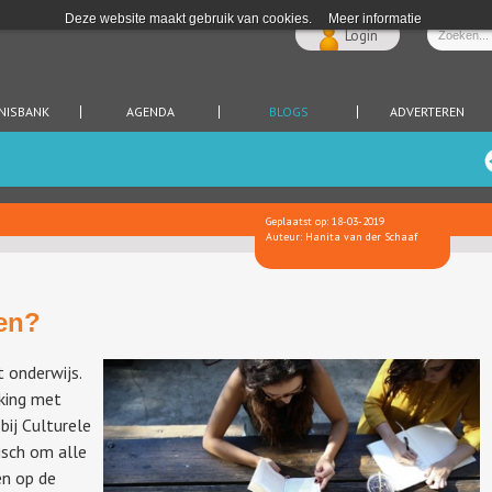
Deze website maakt gebruik van cookies.
Meer informatie
Login
NISBANK
AGENDA
BLOGS
ADVERTEREN
Geplaatst op: 18-03-2019
Auteur: Hanita van der Schaaf
en?
t onderwijs.
jking met
bij Culturele
isch om alle
en op de