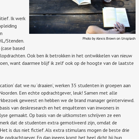
tief. Ik werk
opleiding
en
Photo by Alexis Brown on Unsplash
HL/Stenden.
 (case based
lopdrachten. Ook ben ik betrokken in het ontwikkelen van nieuw
doen, want daarmee blijf ik zelf ook op de hoogte van de laatste
ation’ dat we nu ‘draaien’, werken 35 studenten in groepen aan
Noorden. Een echte opdrachtgever, leuk! Samen met alle
rkbezoek geweest en hebben we de brand manager geïnterviewd.
asis van deskresearch en het enquêteren van inwoners in
yse gemaakt. Op basis van de uitkomsten schrijven ze een
merk dat de studenten extra gemotiveerd zijn, omdat de
Het is dus niet fictief. Als extra stimulans mogen de beste drie
e opdrachtgever. En dan ineens komt het heel dicht bij hun