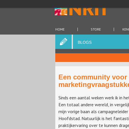
HOME
STORE
KEN
BLOGS
Een community voor
marketingvraagstukk
Sinds een aantal weken werk ik in he
Een totaal andere wereld, in vergeli
mijn vorige baan als campagneleider 
Hoofdstad. Natuurlijk is het fantast
praktijkervaring over te kunnen drag