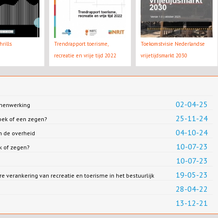
rills
Trendrapport toerisme,
Toekomstvisie Nederlandse
recreatie en vrije tijd 2022
vrijetijdsmarkt 2030
02-04-25
amenwerking
25-11-24
loek of een zegen?
04-10-24
n de overheid
10-07-23
k of zegen?
10-07-23
19-05-23
erankering van recreatie en toerisme in het bestuurlijk
28-04-22
13-12-21