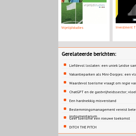
Investment Th
Vrijetijdstudies
Gerelateerde berichten:
Liefdevol loslaten: een uniek Leidse s
Vakantieparken als Mini-Dorpjes: een v
Waardevol toerisme vraagt om regie va
ChatGPT en de gastvrijheidssector; vloe
Een hardnekkig misverstand
Bestemmingsmanagement vereist betere v
instrumentarium
Geef toerisme een nieuwe toekomst
DITCH THE PITCH