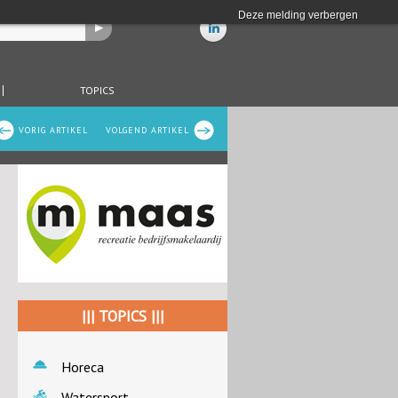
Deze melding verbergen
TOPICS
VORIG ARTIKEL
VOLGEND ARTIKEL
||| TOPICS |||
Horeca
Watersport