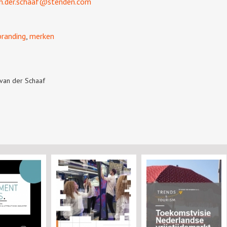
an.der.schaaf@stenden.com
branding
,
merken
 van der Schaaf