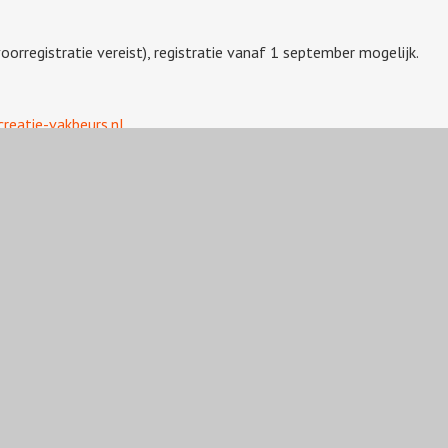
oorregistratie vereist), registratie vanaf 1 september mogelijk.
reatie-vakbeurs.nl
e
,
Horeca
,
Toerisme
,
Vakanties
,
Verblijfsrecreatie