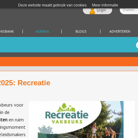
Deze website maakt gebruik van cookies.
Meer informatie
Login
NISBANK
AGENDA
BLOGS
ADVERTEREN
2025: Recreatie
akbeurs voor
in de
nten
en ruim
tingsmoment
eleidsmakers