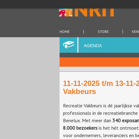
HOME
STORE
KEN
AGENDA
11-11-2025 t/m 13-11-
Vakbeurs
Recreatie Vakbeurs is dé jaarlijkse v
professionals in de recreatiebranche 
Benelux. Met meer dan
340 exposa
8.000 bezoekers
is het hét ontmoe
voor ondernemers, leveranciers en b