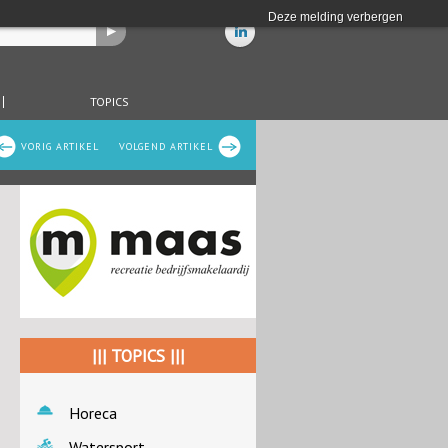
Deze melding verbergen
TOPICS
VORIG ARTIKEL
VOLGEND ARTIKEL
||| TOPICS |||
Horeca
Watersport