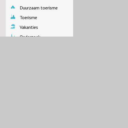
Duurzaam toerisme
Toerisme
Vakanties
Onderzoek
Dagrecreatie
CELTH
LDA
Destinatie Nederland
||| NIEUWS |||
05/08/26
Nintendo Switch 2 Summer Tour in