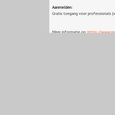
Aanmelden:
Gratis toegang voor professionals (v
Meer informatie op:
https://www.rec
Topics:
Attractieparken
,
Dagrecreati
« Terug naar het overzicht